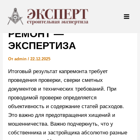
Перейти
Навигация
Mai
к
по
КАПИТАЛЬНЫЙ
Men
содержимому
записям
РЕМОНТ —
ЭКСПЕРТИЗА
От
admin
/
22.12.2025
Итоговый результат капремонта требует
проведения проверки, сверки сметных
документов и технических требований. При
проводимой проверке определяется
объективность и содержание статей расходов.
Это важно для предотвращения хищений и
мошенничества. Важно подчеркнуть, что у
собственника и застройщика абсолютно разные