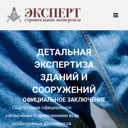
Перейти
Mai
к
Men
содержимому
ДЕТАЛЬНАЯ
ЭКСПЕРТИЗА
ЗДАНИЙ И
СООРУЖЕНИЙ
ОФИЦИАЛЬНОЕ ЗАКЛЮЧЕНИЕ
Подготовим официальное
заключение с приложением всех
необходимых документов.