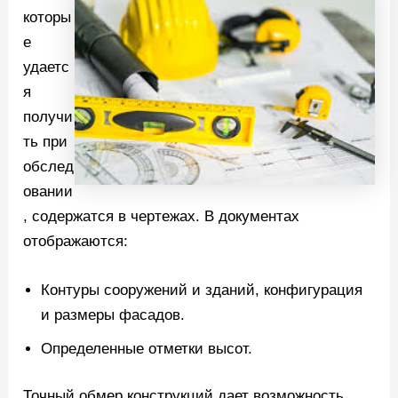
которы
е
удаетс
я
получи
ть при
обслед
овании
, содержатся в чертежах. В документах
отображаются:
Контуры сооружений и зданий, конфигурация
и размеры фасадов.
Определенные отметки высот.
Точный обмер конструкций дает возможность