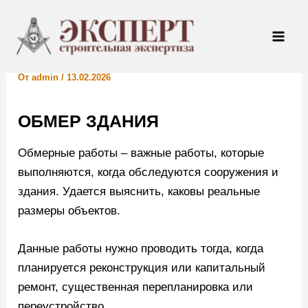
Перейти
Навигация
Mai
к
по
ОБМЕР ЗДАНИЯ
Men
содержимому
записям
От
admin
/
13.02.2026
ОБМЕР ЗДАНИЯ
Обмерные работы – важные работы, которые
выполняются, когда обследуются сооружения и
здания. Удается выяснить, каковы реальные
размеры объектов.
Данные работы нужно проводить тогда, когда
планируется реконструкция или капитальный
ремонт, существенная перепланировка или
переустройство.