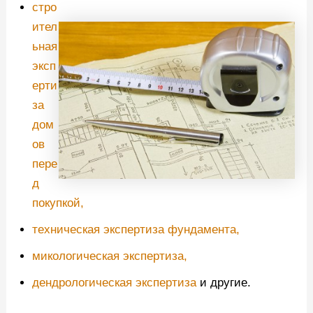
стро
ител
ьная
эксп
ерти
за
дом
ов
пере
д
покупкой,
техническая экспертиза фундамента,
микологическая экспертиза,
дендрологическая экспертиза
и другие.